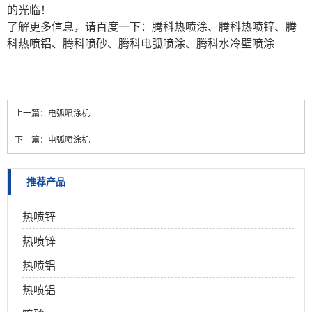
的光临！
了解更多信息，请百度一下：腾科
热喷涂
、腾科
热喷锌
、腾
科
热喷铝
、腾科
喷砂
、腾科
电弧喷涂
、腾科
水冷壁喷涂
上一篇：
电弧喷涂机
下一篇：
电弧喷涂机
推荐产品
热喷锌
热喷锌
热喷铝
热喷铝